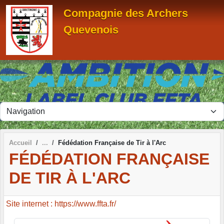
Panneau de gestion des cookies
Compagnie des Archers
Quevenois
Accueil
Fédédation Française de Tir à l'Arc
FÉDÉDATION FRANÇAISE
DE TIR À L'ARC
Site internet : https://www.ffta.fr/