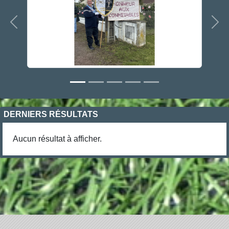
Précedent
Sui
DERNIERS RÉSULTATS
Aucun résultat à afficher.