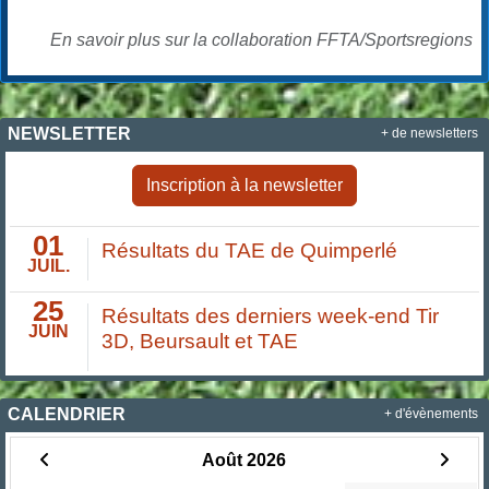
En savoir plus sur la collaboration FFTA/Sportsregions
NEWSLETTER
+ de newsletters
Inscription à la newsletter
01
Résultats du TAE de Quimperlé
JUIL.
25
Résultats des derniers week-end Tir
JUIN
3D, Beursault et TAE
CALENDRIER
+ d'évènements
Août 2026